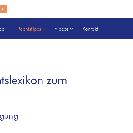
ice
Rechtstipps
Videos
Kontakt
htslexikon zum
fügung