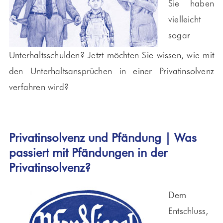
Sie haben
vielleicht
sogar
Unterhaltsschulden? Jetzt möchten Sie wissen, wie mit
den Unterhaltsansprüchen in einer Privatinsolvenz
verfahren wird?
Privatinsolvenz und Pfändung | Was
passiert mit Pfändungen in der
Privatinsolvenz?
Dem
Entschluss,