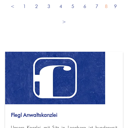
<
1
2
3
4
5
6
7
8
9
>
Flegl Anwaltskanzlei
Unsere Kanzlei mit Sitz in Leonberg ist bundesweit